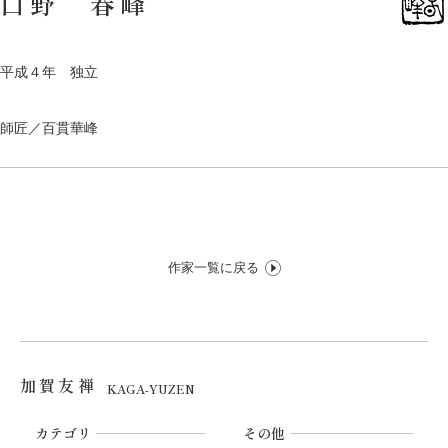
口野 春峰
平成４年 独立
師匠／百貫華峰
作家一覧に戻る
加賀友禅
KAGA-YUZEN
カテゴリ
その他