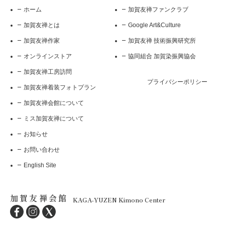
ホーム
加賀友禅ファンクラブ
加賀友禅とは
Google Art&Culture
加賀友禅作家
加賀友禅 技術振興研究所
オンラインストア
協同組合 加賀染振興協会
加賀友禅工房訪問
プライバシーポリシー
加賀友禅着装フォトプラン
加賀友禅会館について
ミス加賀友禅について
お知らせ
お問い合わせ
English Site
加賀友禅会館
KAGA-YUZEN Kimono Center