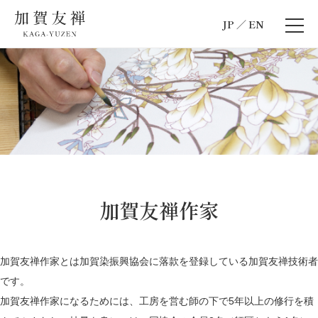
JP
EN
加賀友禅作家
加賀友禅作家とは加賀染振興協会に落款を登録している加賀友禅技術者
です。
加賀友禅作家になるためには、工房を営む師の下で5年以上の修行を積