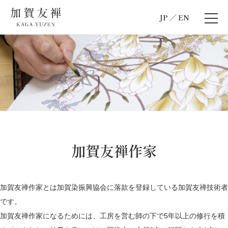
JP
EN
加賀友禅作家
加賀友禅作家とは加賀染振興協会に落款を登録している加賀友禅技術者
です。
加賀友禅作家になるためには、工房を営む師の下で5年以上の修行を積