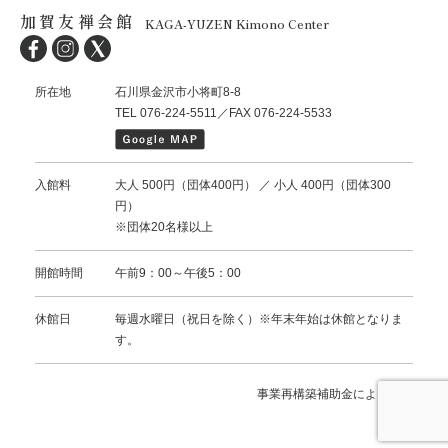
加賀友禅会館
KAGA-YUZEN Kimono Center
所在地
石川県金沢市小将町8-8
TEL 076-224-5511／FAX 076-224-5533
入館料
大人 500円（団体400円） ／ 小人 400円（団体300
円）
※団体20名様以上
開館時間
午前9：00～午後5：00
休館日
毎週水曜日（祝日を除く）※年末年始は休館となりま
す。
事業再構築補助金により作成