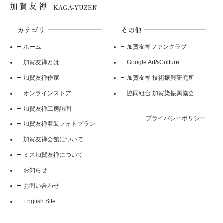
加賀友禅
KAGA-YUZEN
カテゴリ
その他
ホーム
加賀友禅ファンクラブ
加賀友禅とは
Google Art&Culture
加賀友禅作家
加賀友禅 技術振興研究所
オンラインストア
協同組合 加賀染振興協会
加賀友禅工房訪問
プライバシーポリシー
加賀友禅着装フォトプラン
加賀友禅会館について
ミス加賀友禅について
お知らせ
お問い合わせ
English Site