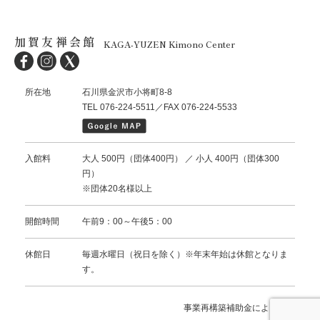
加賀友禅会館
KAGA-YUZEN Kimono Center
所在地
石川県金沢市小将町8-8
TEL 076-224-5511／FAX 076-224-5533
入館料
大人 500円（団体400円） ／ 小人 400円（団体300
円）
※団体20名様以上
開館時間
午前9：00～午後5：00
休館日
毎週水曜日（祝日を除く）※年末年始は休館となりま
す。
事業再構築補助金により作成