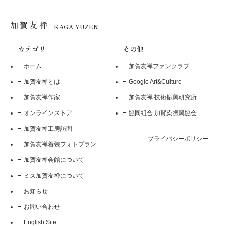
加賀友禅
KAGA-YUZEN
カテゴリ
その他
ホーム
加賀友禅ファンクラブ
加賀友禅とは
Google Art&Culture
加賀友禅作家
加賀友禅 技術振興研究所
オンラインストア
協同組合 加賀染振興協会
加賀友禅工房訪問
プライバシーポリシー
加賀友禅着装フォトプラン
加賀友禅会館について
ミス加賀友禅について
お知らせ
お問い合わせ
English Site