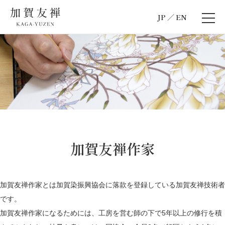
JP
EN
加賀友禅作家
加賀友禅作家とは加賀染振興協会に落款を登録している加賀友禅技術者
です。
加賀友禅作家になるためには、工房を営む師の下で5年以上の修行を積