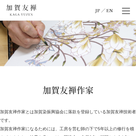
JP
EN
加賀友禅作家
加賀友禅作家とは加賀染振興協会に落款を登録している加賀友禅技術者
です。
加賀友禅作家になるためには、工房を営む師の下で5年以上の修行を積