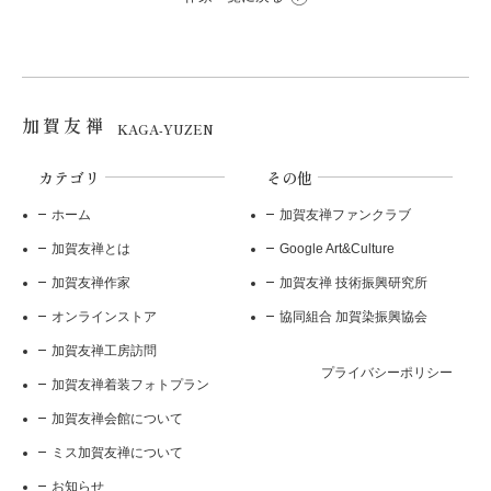
加賀友禅
KAGA-YUZEN
カテゴリ
その他
ホーム
加賀友禅ファンクラブ
加賀友禅とは
Google Art&Culture
加賀友禅作家
加賀友禅 技術振興研究所
オンラインストア
協同組合 加賀染振興協会
加賀友禅工房訪問
プライバシーポリシー
加賀友禅着装フォトプラン
加賀友禅会館について
ミス加賀友禅について
お知らせ