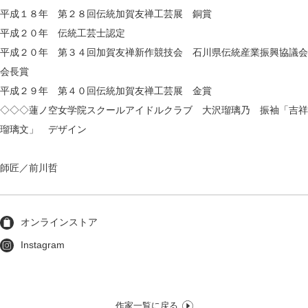
平成１８年 第２８回伝統加賀友禅工芸展 銅賞
平成２０年 伝統工芸士認定
平成２０年 第３４回加賀友禅新作競技会 石川県伝統産業振興協議会
会長賞
平成２９年 第４０回伝統加賀友禅工芸展 金賞
◇◇◇蓮ノ空女学院スクールアイドルクラブ 大沢瑠璃乃 振袖「吉祥
瑠璃文」 デザイン
師匠／前川哲
オンラインストア
Instagram
作家一覧に戻る