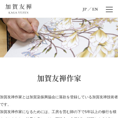
JP
EN
加賀友禅作家
加賀友禅作家とは加賀染振興協会に落款を登録している加賀友禅技術者
です。
加賀友禅作家になるためには、工房を営む師の下で5年以上の修行を積