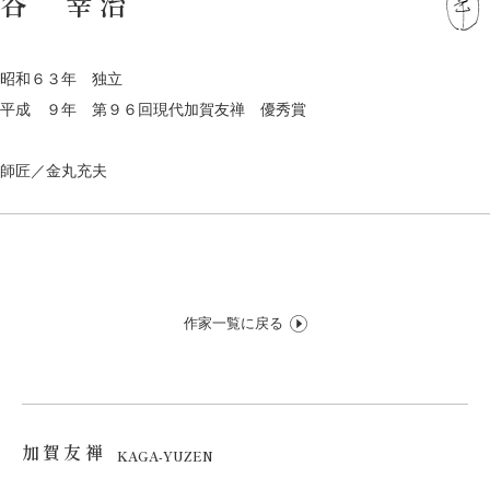
谷 幸治
昭和６３年 独立
平成 ９年 第９６回現代加賀友禅 優秀賞
師匠／金丸充夫
作家一覧に戻る
加賀友禅
KAGA-YUZEN