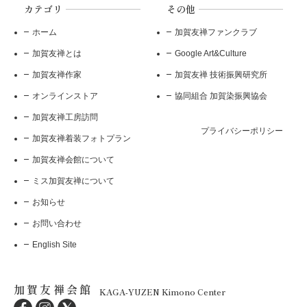
カテゴリ
その他
ホーム
加賀友禅ファンクラブ
加賀友禅とは
Google Art&Culture
加賀友禅作家
加賀友禅 技術振興研究所
オンラインストア
協同組合 加賀染振興協会
加賀友禅工房訪問
プライバシーポリシー
加賀友禅着装フォトプラン
加賀友禅会館について
ミス加賀友禅について
お知らせ
お問い合わせ
English Site
加賀友禅会館
KAGA-YUZEN Kimono Center