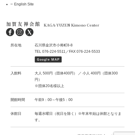
English Site
加賀友禅会館
KAGA-YUZEN Kimono Center
所在地
石川県金沢市小将町8-8
TEL 076-224-5511／FAX 076-224-5533
入館料
大人 500円（団体400円） ／ 小人 400円（団体300
円）
※団体20名様以上
開館時間
午前9：00～午後5：00
休館日
毎週水曜日（祝日を除く）※年末年始は休館となりま
す。