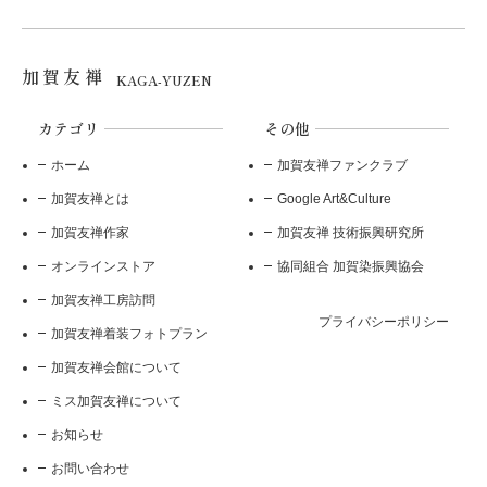
加賀友禅
KAGA-YUZEN
カテゴリ
その他
ホーム
加賀友禅ファンクラブ
加賀友禅とは
Google Art&Culture
加賀友禅作家
加賀友禅 技術振興研究所
オンラインストア
協同組合 加賀染振興協会
加賀友禅工房訪問
プライバシーポリシー
加賀友禅着装フォトプラン
加賀友禅会館について
ミス加賀友禅について
お知らせ
お問い合わせ